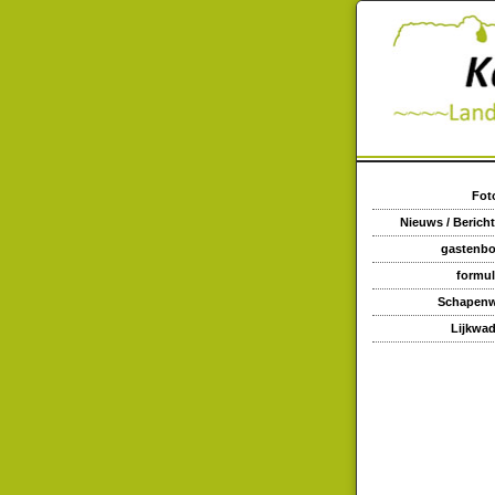
Fot
Nieuws / Berich
gastenb
formul
Schapenw
Lijkwa