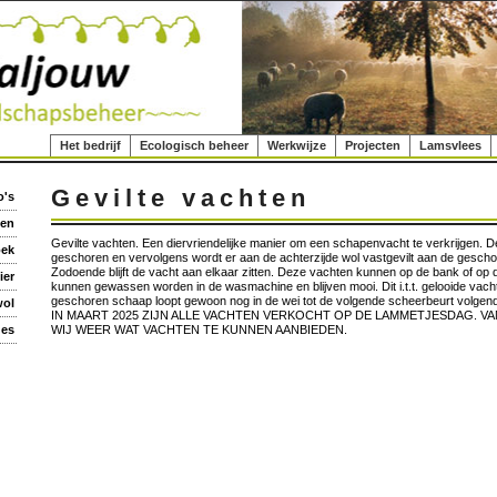
Het bedrijf
Ecologisch beheer
Werkwijze
Projecten
Lamsvlees
Gevilte vachten
o's
ten
Gevilte vachten. Een diervriendelijke manier om een schapenvacht te verkrijgen.
oek
geschoren en vervolgens wordt er aan de achterzijde wol vastgevilt aan de gescho
Zodoende blijft de vacht aan elkaar zitten. Deze vachten kunnen op de bank of op d
ier
kunnen gewassen worden in de wasmachine en blijven mooi. Dit i.t.t. gelooide vach
geschoren schaap loopt gewoon nog in de wei tot de volgende scheerbeurt volgend 
ol
IN MAART 2025 ZIJN ALLE VACHTEN VERKOCHT OP DE LAMMETJESDAG. VA
des
WIJ WEER WAT VACHTEN TE KUNNEN AANBIEDEN.